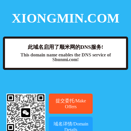
XIONGMIN.COM
此域名启用了顺米网的DNS服务!
This domain name enables the DNS service of
Shunmi.com!
提交委托/Make
Offers
域名详情/Domain
Details